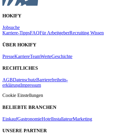
HOKIFY
Jobsuche
Karriere-Tipps
FAQ
Für Arbeitgeber
Recruiting Wissen
ÜBER HOKIFY
Presse
Karriere
Team
Werte
Geschichte
RECHTLICHES
AGB
Datenschutz
Barrierefreiheits-
erklärung
Impressum
Cookie Einstellungen
BELIEBTE BRANCHEN
Einkauf
Gastronomie
Hotel
Installateur
Marketing
UNSERE PARTNER