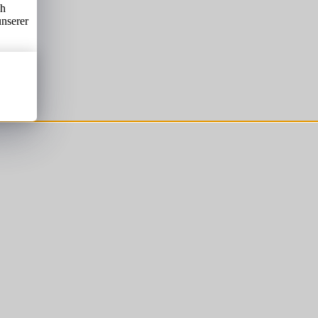
ch
unserer