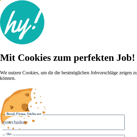
Jobsuche
Mit Cookies zum perfekten Job!
Lebenslauf
Für dich
Brutto-Netto Rechner
Wir nutzen Cookies, um dir die bestmöglichen Jobvorschläge zeigen z
Karriere-Tipps
können.
Inserat schalten
Anmelden
Beruf, Firma, Stichwort
Ort