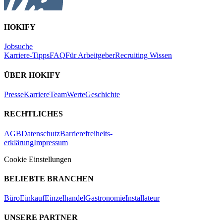
HOKIFY
Jobsuche
Karriere-Tipps
FAQ
Für Arbeitgeber
Recruiting Wissen
ÜBER HOKIFY
Presse
Karriere
Team
Werte
Geschichte
RECHTLICHES
AGB
Datenschutz
Barrierefreiheits-
erklärung
Impressum
Cookie Einstellungen
BELIEBTE BRANCHEN
Büro
Einkauf
Einzelhandel
Gastronomie
Installateur
UNSERE PARTNER