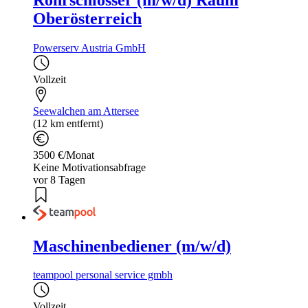
Rohrschlosser (m/w/d) Raum
Oberösterreich
Powerserv Austria GmbH
Vollzeit
Seewalchen am Attersee
(12 km entfernt)
3500 €/Monat
Keine Motivationsabfrage
vor 8 Tagen
Maschinenbediener (m/w/d)
teampool personal service gmbh
Vollzeit