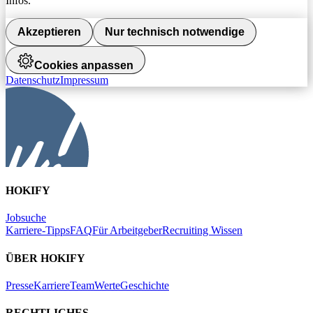
Infos.
Akzeptieren
Nur technisch notwendige
Cookies anpassen
Datenschutz
Impressum
HOKIFY
Jobsuche
Karriere-Tipps
FAQ
Für Arbeitgeber
Recruiting Wissen
ÜBER HOKIFY
Presse
Karriere
Team
Werte
Geschichte
RECHTLICHES