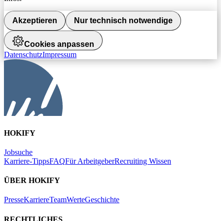
Akzeptieren
Nur technisch notwendige
Cookies anpassen
Datenschutz
Impressum
HOKIFY
Jobsuche
Karriere-Tipps
FAQ
Für Arbeitgeber
Recruiting Wissen
ÜBER HOKIFY
Presse
Karriere
Team
Werte
Geschichte
RECHTLICHES