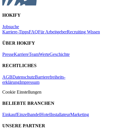
HOKIFY
Jobsuche
Karriere-Tipps
FAQ
Für Arbeitgeber
Recruiting Wissen
ÜBER HOKIFY
Presse
Karriere
Team
Werte
Geschichte
RECHTLICHES
AGB
Datenschutz
Barrierefreiheits-
erklärung
Impressum
Cookie Einstellungen
BELIEBTE BRANCHEN
Einkauf
Einzelhandel
Hotel
Installateur
Marketing
UNSERE PARTNER