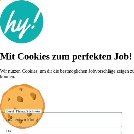
Jobsuche
Mit Cookies zum perfekten Job!
Lebenslauf
Für dich
Brutto-Netto Rechner
Wir nutzen Cookies, um dir die bestmöglichen Jobvorschläge zeigen z
Karriere-Tipps
können.
Inserat schalten
Anmelden
Beruf, Firma, Stichwort
Ort