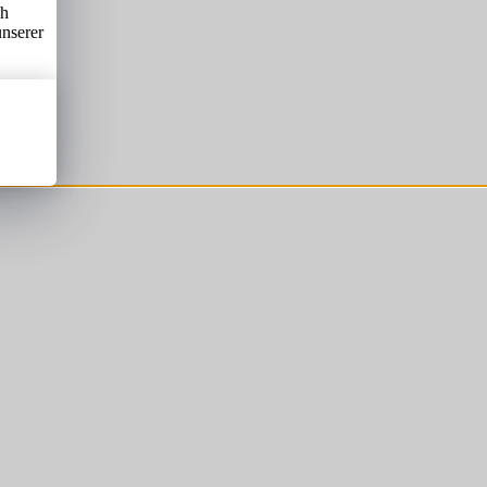
ch
unserer