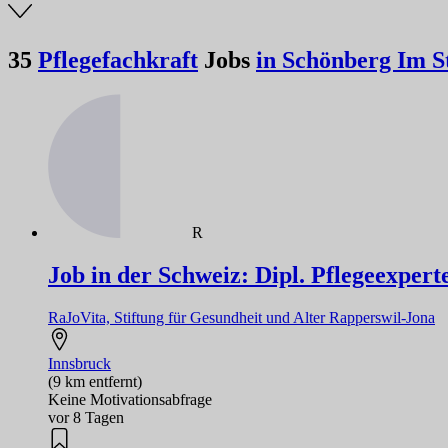
35
Pflegefachkraft
Jobs
in Schönberg Im S
R
Job in der Schweiz: Dipl. Pflegeexper
RaJoVita, Stiftung für Gesundheit und Alter Rapperswil-Jona
Innsbruck
(9 km entfernt)
Keine Motivationsabfrage
vor 8 Tagen