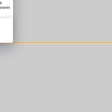
ch
unserer