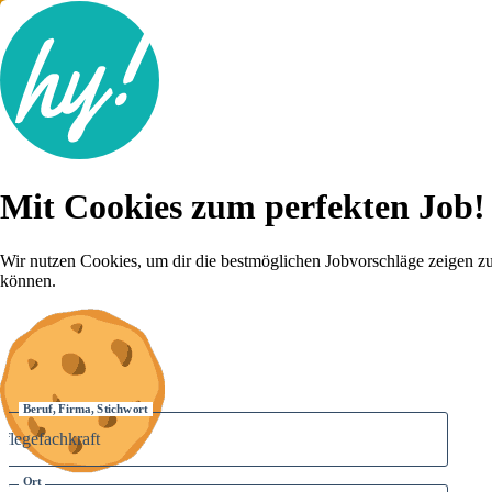
Jobsuche
Mit Cookies zum perfekten Job!
Lebenslauf
Für dich
Brutto-Netto Rechner
Wir nutzen Cookies, um dir die bestmöglichen Jobvorschläge zeigen z
Karriere-Tipps
können.
Inserat schalten
Anmelden
Beruf, Firma, Stichwort
Ort