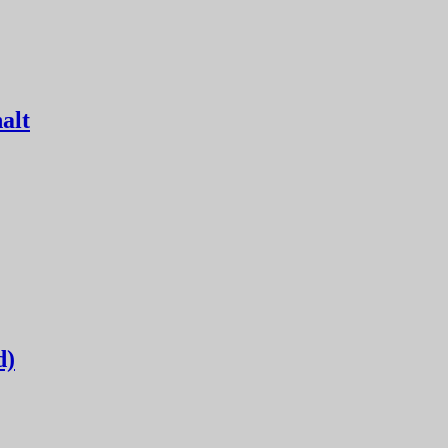
alt
d)