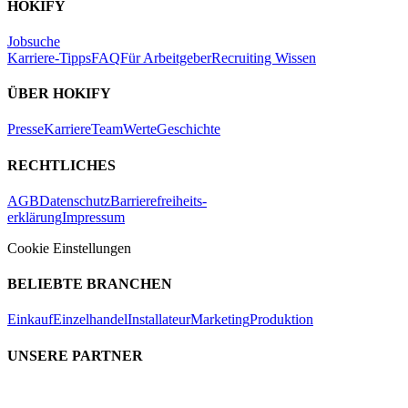
HOKIFY
Jobsuche
Karriere-Tipps
FAQ
Für Arbeitgeber
Recruiting Wissen
ÜBER HOKIFY
Presse
Karriere
Team
Werte
Geschichte
RECHTLICHES
AGB
Datenschutz
Barrierefreiheits-
erklärung
Impressum
Cookie Einstellungen
BELIEBTE BRANCHEN
Einkauf
Einzelhandel
Installateur
Marketing
Produktion
UNSERE PARTNER