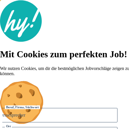
Jobsuche
Mit Cookies zum perfekten Job!
Lebenslauf
Für dich
Brutto-Netto Rechner
Wir nutzen Cookies, um dir die bestmöglichen Jobvorschläge zeigen z
Karriere-Tipps
können.
Inserat schalten
Anmelden
Beruf, Firma, Stichwort
Ort