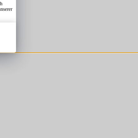
ch
unserer