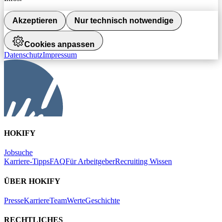
Akzeptieren
Nur technisch notwendige
Cookies anpassen
Datenschutz
Impressum
HOKIFY
Jobsuche
Karriere-Tipps
FAQ
Für Arbeitgeber
Recruiting Wissen
ÜBER HOKIFY
Presse
Karriere
Team
Werte
Geschichte
RECHTLICHES