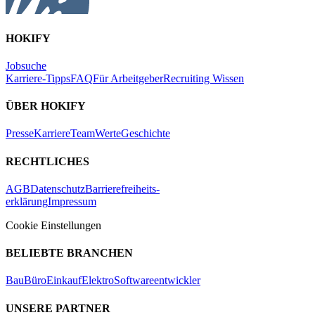
HOKIFY
Jobsuche
Karriere-Tipps
FAQ
Für Arbeitgeber
Recruiting Wissen
ÜBER HOKIFY
Presse
Karriere
Team
Werte
Geschichte
RECHTLICHES
AGB
Datenschutz
Barrierefreiheits-
erklärung
Impressum
Cookie Einstellungen
BELIEBTE BRANCHEN
Bau
Büro
Einkauf
Elektro
Softwareentwickler
UNSERE PARTNER