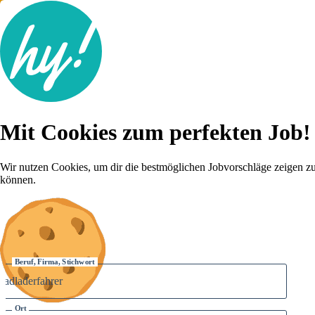
Jobsuche
Mit Cookies zum perfekten Job!
Lebenslauf
Für dich
Brutto-Netto Rechner
Wir nutzen Cookies, um dir die bestmöglichen Jobvorschläge zeigen z
Karriere-Tipps
können.
Inserat schalten
Anmelden
Beruf, Firma, Stichwort
Ort