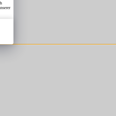
ch
unserer