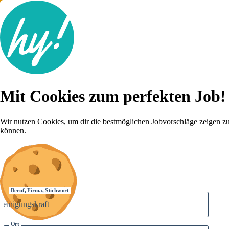
Jobsuche
Mit Cookies zum perfekten Job!
Lebenslauf
Für dich
Brutto-Netto Rechner
Wir nutzen Cookies, um dir die bestmöglichen Jobvorschläge zeigen z
Karriere-Tipps
können.
Inserat schalten
Anmelden
Beruf, Firma, Stichwort
Ort