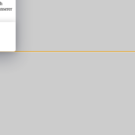
ch
unserer