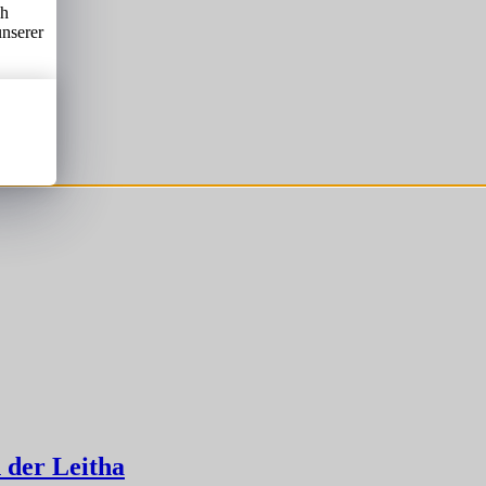
ch
unserer
 der Leitha