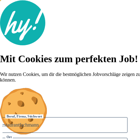
Jobsuche
Mit Cookies zum perfekten Job!
Lebenslauf
Für dich
Brutto-Netto Rechner
Wir nutzen Cookies, um dir die bestmöglichen Jobvorschläge zeigen z
Karriere-Tipps
können.
Inserat schalten
Anmelden
Beruf, Firma, Stichwort
Ort