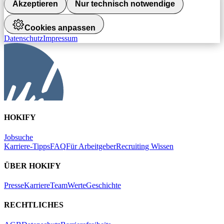
Akzeptieren
Nur technisch notwendige
Cookies anpassen
Datenschutz
Impressum
HOKIFY
Jobsuche
Karriere-Tipps
FAQ
Für Arbeitgeber
Recruiting Wissen
ÜBER HOKIFY
Presse
Karriere
Team
Werte
Geschichte
RECHTLICHES