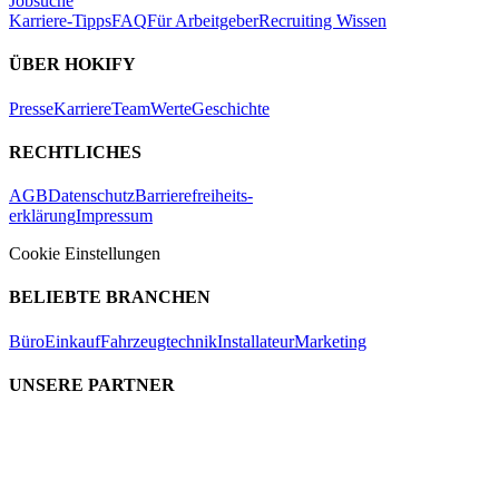
Jobsuche
Karriere-Tipps
FAQ
Für Arbeitgeber
Recruiting Wissen
ÜBER HOKIFY
Presse
Karriere
Team
Werte
Geschichte
RECHTLICHES
AGB
Datenschutz
Barrierefreiheits-
erklärung
Impressum
Cookie Einstellungen
BELIEBTE BRANCHEN
Büro
Einkauf
Fahrzeugtechnik
Installateur
Marketing
UNSERE PARTNER