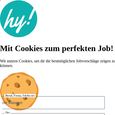
Jobsuche
Mit Cookies zum perfekten Job!
Lebenslauf
Für dich
Brutto-Netto Rechner
Wir nutzen Cookies, um dir die bestmöglichen Jobvorschläge zeigen z
Karriere-Tipps
können.
Inserat schalten
Anmelden
Beruf, Firma, Stichwort
Ort