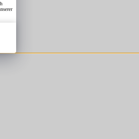
ch
unserer