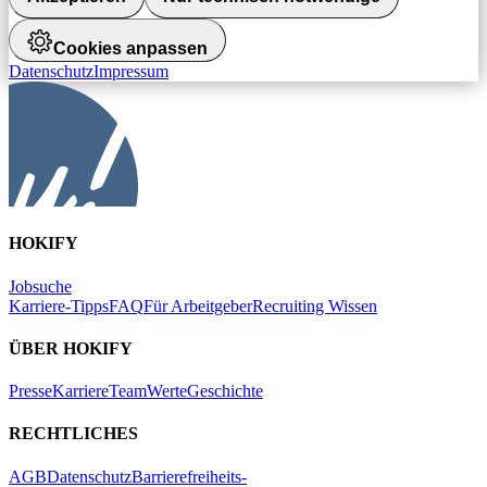
Cookies anpassen
Datenschutz
Impressum
HOKIFY
Jobsuche
Karriere-Tipps
FAQ
Für Arbeitgeber
Recruiting Wissen
ÜBER HOKIFY
Presse
Karriere
Team
Werte
Geschichte
RECHTLICHES
AGB
Datenschutz
Barrierefreiheits-