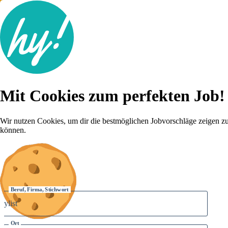
Jobsuche
Mit Cookies zum perfekten Job!
Lebenslauf
Für dich
Brutto-Netto Rechner
Wir nutzen Cookies, um dir die bestmöglichen Jobvorschläge zeigen z
Karriere-Tipps
können.
Inserat schalten
Anmelden
Beruf, Firma, Stichwort
Ort