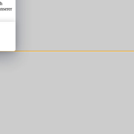
ch
unserer