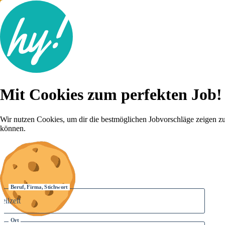
Jobsuche
Mit Cookies zum perfekten Job!
Lebenslauf
Für dich
Brutto-Netto Rechner
Wir nutzen Cookies, um dir die bestmöglichen Jobvorschläge zeigen z
Karriere-Tipps
können.
Inserat schalten
Anmelden
Beruf, Firma, Stichwort
Ort