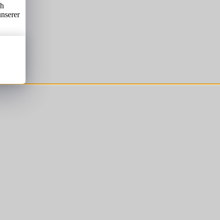
ch
unserer