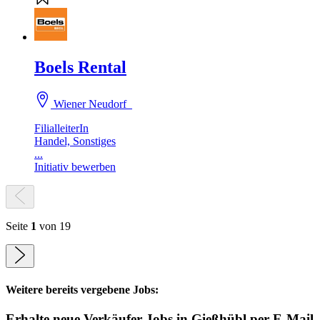
Boels Rental
Wiener Neudorf
FilialleiterIn
Handel, Sonstiges
...
Initiativ bewerben
Seite
1
von 19
Weitere bereits vergebene Jobs:
Erhalte neue
Verkäufer
Jobs
in Gießhübl
per E-Mail