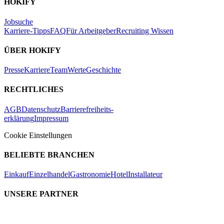
HOKIFY
Jobsuche
Karriere-Tipps
FAQ
Für Arbeitgeber
Recruiting Wissen
ÜBER HOKIFY
Presse
Karriere
Team
Werte
Geschichte
RECHTLICHES
AGB
Datenschutz
Barrierefreiheits-
erklärung
Impressum
Cookie Einstellungen
BELIEBTE BRANCHEN
Einkauf
Einzelhandel
Gastronomie
Hotel
Installateur
UNSERE PARTNER