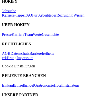
HOKIFY
Jobsuche
Karriere-Tipps
FAQ
Für Arbeitgeber
Recruiting Wissen
ÜBER HOKIFY
Presse
Karriere
Team
Werte
Geschichte
RECHTLICHES
AGB
Datenschutz
Barrierefreiheits-
erklärung
Impressum
Cookie Einstellungen
BELIEBTE BRANCHEN
Einkauf
Einzelhandel
Gastronomie
Hotel
Installateur
UNSERE PARTNER