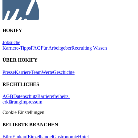
HOKIFY
Jobsuche
Karriere-Tipps
FAQ
Für Arbeitgeber
Recruiting Wissen
ÜBER HOKIFY
Presse
Karriere
Team
Werte
Geschichte
RECHTLICHES
AGB
Datenschutz
Barrierefreiheits-
erklärung
Impressum
Cookie Einstellungen
BELIEBTE BRANCHEN
Büro
Einkauf
Einzelhandel
Gastronomie
Hotel