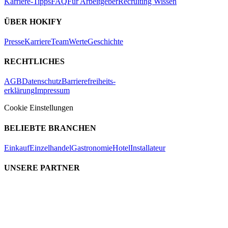
Karriere-Tipps
FAQ
Für Arbeitgeber
Recruiting Wissen
ÜBER HOKIFY
Presse
Karriere
Team
Werte
Geschichte
RECHTLICHES
AGB
Datenschutz
Barrierefreiheits-
erklärung
Impressum
Cookie Einstellungen
BELIEBTE BRANCHEN
Einkauf
Einzelhandel
Gastronomie
Hotel
Installateur
UNSERE PARTNER