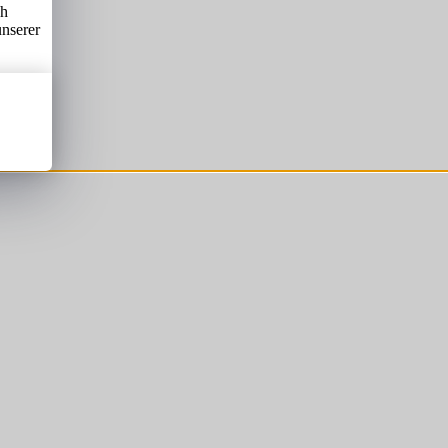
ch
unserer