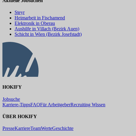
Aktuelle Jobsuchen
Steyr
Heimarbeit in Fischamend
Elektronik in Oberau
Aushilfe in Villach (Bezirk Auen)
Schicht in Wien (Bezirk Josefstadt)
HOKIFY
Jobsuche
Karriere-Tipps
FAQ
Für Arbeitgeber
Recruiting Wissen
ÜBER HOKIFY
Presse
Karriere
Team
Werte
Geschichte