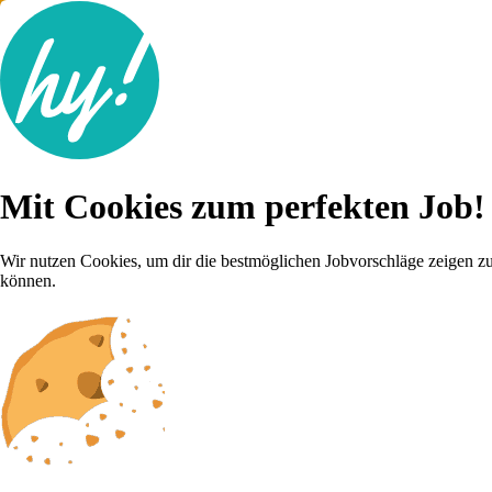
Jobsuche
Mit Cookies zum perfekten Job!
Lebenslauf
Für dich
Brutto-Netto Rechner
Wir nutzen Cookies, um dir die bestmöglichen Jobvorschläge zeigen z
Karriere-Tipps
können.
Inserat schalten
Anmelden