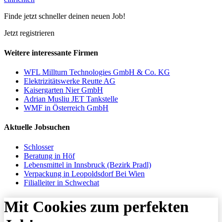
Finde jetzt schneller deinen neuen Job!
Jetzt registrieren
Weitere interessante Firmen
WFL Millturn Technologies GmbH & Co. KG
Elektrizitätswerke Reutte AG
Kaisergarten Nier GmbH
Adrian Musliu JET Tankstelle
WMF in Österreich GmbH
Aktuelle Jobsuchen
Schlosser
Beratung in Höf
Lebensmittel in Innsbruck (Bezirk Pradl)
Verpackung in Leopoldsdorf Bei Wien
Filialleiter in Schwechat
Mit Cookies zum perfekten