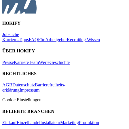
HOKIFY
Jobsuche
Karriere-Tipps
FAQ
Für Arbeitgeber
Recruiting Wissen
ÜBER HOKIFY
Presse
Karriere
Team
Werte
Geschichte
RECHTLICHES
AGB
Datenschutz
Barrierefreiheits-
erklärung
Impressum
Cookie Einstellungen
BELIEBTE BRANCHEN
Einkauf
Einzelhandel
Installateur
Marketing
Produktion