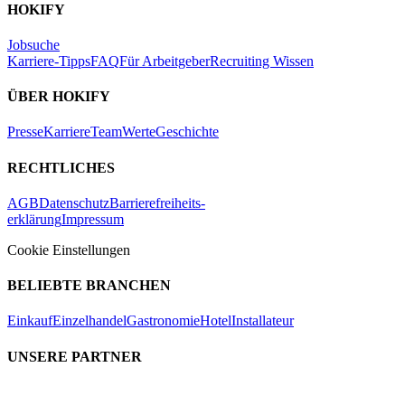
HOKIFY
Jobsuche
Karriere-Tipps
FAQ
Für Arbeitgeber
Recruiting Wissen
ÜBER HOKIFY
Presse
Karriere
Team
Werte
Geschichte
RECHTLICHES
AGB
Datenschutz
Barrierefreiheits-
erklärung
Impressum
Cookie Einstellungen
BELIEBTE BRANCHEN
Einkauf
Einzelhandel
Gastronomie
Hotel
Installateur
UNSERE PARTNER