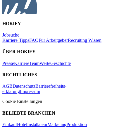
HOKIFY
Jobsuche
Karriere-Tipps
FAQ
Für Arbeitgeber
Recruiting Wissen
ÜBER HOKIFY
Presse
Karriere
Team
Werte
Geschichte
RECHTLICHES
AGB
Datenschutz
Barrierefreiheits-
erklärung
Impressum
Cookie Einstellungen
BELIEBTE BRANCHEN
Einkauf
Hotel
Installateur
Marketing
Produktion