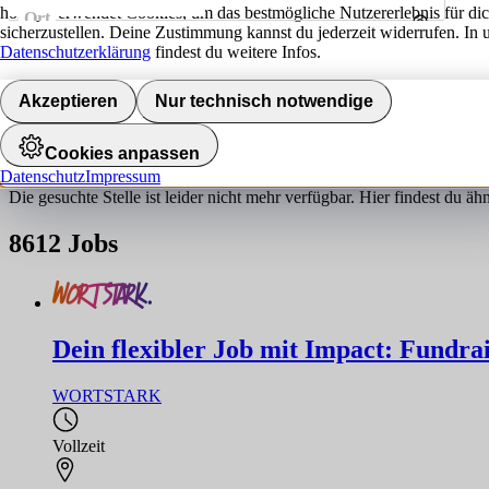
hokify verwendet Cookies, um das bestmögliche Nutzererlebnis für di
Ort
sicherzustellen. Deine Zustimmung kannst du jederzeit widerrufen. In 
Umkreis
Datenschutzerklärung
findest du weitere Infos.
Jobs finden
Akzeptieren
Nur technisch notwendige
Job nicht gefunden!
Cookies anpassen
Datenschutz
Impressum
Die gesuchte Stelle ist leider nicht mehr verfügbar. Hier findest du ä
8612
Jobs
Dein flexibler Job mit Impact: Fundrai
WORTSTARK
Vollzeit