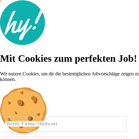
Jobsuche
Mit Cookies zum perfekten Job!
Lebenslauf
Für dich
Brutto-Netto Rechner
Wir nutzen Cookies, um dir die bestmöglichen Jobvorschläge zeigen z
Karriere-Tipps
können.
Inserat schalten
Anmelden
Beruf, Firma, Stichwort