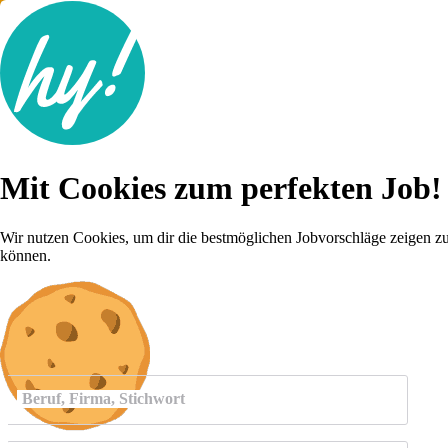
Jobsuche
Mit Cookies zum perfekten Job!
Lebenslauf
Für dich
Brutto-Netto Rechner
Wir nutzen Cookies, um dir die bestmöglichen Jobvorschläge zeigen z
Karriere-Tipps
können.
Inserat schalten
Anmelden
Beruf, Firma, Stichwort