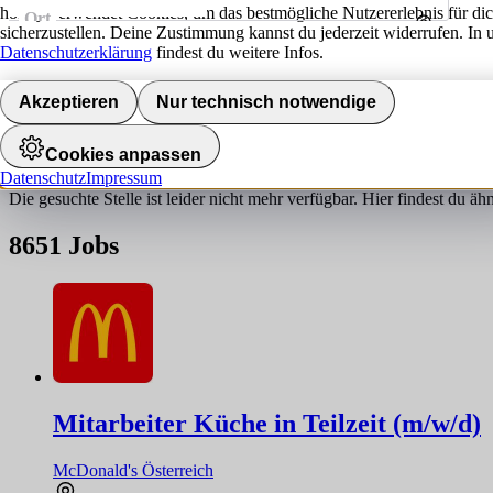
hokify verwendet Cookies, um das bestmögliche Nutzererlebnis für di
Ort
sicherzustellen. Deine Zustimmung kannst du jederzeit widerrufen. In 
Umkreis
Datenschutzerklärung
findest du weitere Infos.
Jobs finden
Akzeptieren
Nur technisch notwendige
Job nicht gefunden!
Cookies anpassen
Datenschutz
Impressum
Die gesuchte Stelle ist leider nicht mehr verfügbar. Hier findest du ä
8651
Jobs
Mitarbeiter Küche in Teilzeit (m/w/d)
McDonald's Österreich