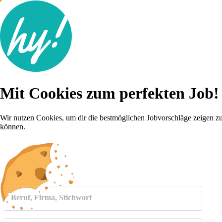
Jobsuche
Mit Cookies zum perfekten Job!
Lebenslauf
Für dich
Brutto-Netto Rechner
Wir nutzen Cookies, um dir die bestmöglichen Jobvorschläge zeigen z
Karriere-Tipps
können.
Inserat schalten
Anmelden
Beruf, Firma, Stichwort