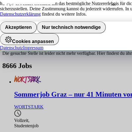
hokify verwendet Cookies, um das bestmögliche Nutzererlebnis für di
Ort
sicherzustellen. Deine Zustimmung kannst du jederzeit widerrufen. In 
Umkreis
Datenschutzerklärung
findest du weitere Infos.
Jobs finden
Akzeptieren
Nur technisch notwendige
Job nicht gefunden!
Cookies anpassen
Datenschutz
Impressum
Die gesuchte Stelle ist leider nicht mehr verfügbar. Hier findest du ä
8666
Jobs
Sommerjob Graz – nur 41 Minuten von 
WORTSTARK
Vollzeit
,
Studentenjob
,...