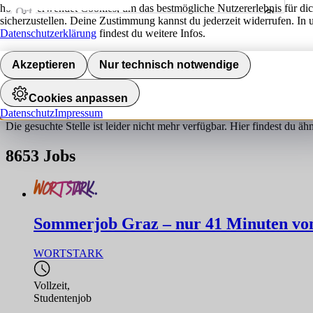
hokify verwendet Cookies, um das bestmögliche Nutzererlebnis für di
Ort
sicherzustellen. Deine Zustimmung kannst du jederzeit widerrufen. In 
Umkreis
Datenschutzerklärung
findest du weitere Infos.
Jobs finden
Akzeptieren
Nur technisch notwendige
Job nicht gefunden!
Cookies anpassen
Datenschutz
Impressum
Die gesuchte Stelle ist leider nicht mehr verfügbar. Hier findest du ä
8653
Jobs
Sommerjob Graz – nur 41 Minuten von 
WORTSTARK
Vollzeit
,
Studentenjob
,...