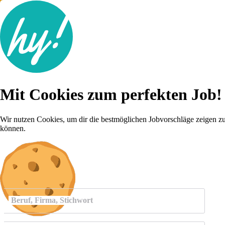
Jobsuche
Mit Cookies zum perfekten Job!
Lebenslauf
Für dich
Brutto-Netto Rechner
Wir nutzen Cookies, um dir die bestmöglichen Jobvorschläge zeigen z
Karriere-Tipps
können.
Inserat schalten
Anmelden
Beruf, Firma, Stichwort