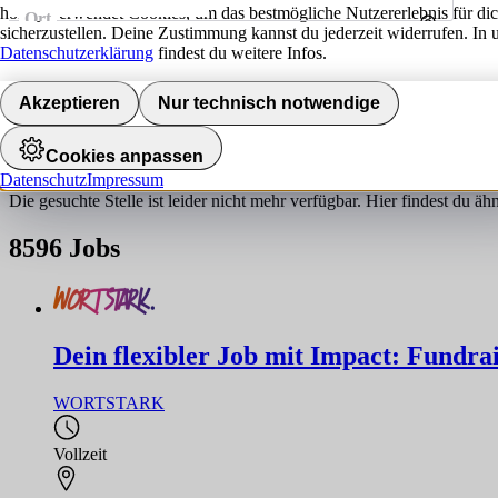
hokify verwendet Cookies, um das bestmögliche Nutzererlebnis für di
Ort
sicherzustellen. Deine Zustimmung kannst du jederzeit widerrufen. In 
Umkreis
Datenschutzerklärung
findest du weitere Infos.
Jobs finden
Akzeptieren
Nur technisch notwendige
Job nicht gefunden!
Cookies anpassen
Datenschutz
Impressum
Die gesuchte Stelle ist leider nicht mehr verfügbar. Hier findest du ä
8596
Jobs
Dein flexibler Job mit Impact: Fundrai
WORTSTARK
Vollzeit