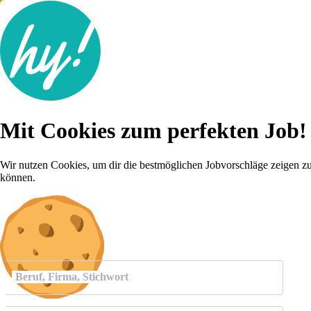
Jobsuche
Mit Cookies zum perfekten Job!
Lebenslauf
Für dich
Brutto-Netto Rechner
Wir nutzen Cookies, um dir die bestmöglichen Jobvorschläge zeigen z
Karriere-Tipps
können.
Inserat schalten
Anmelden
Beruf, Firma, Stichwort