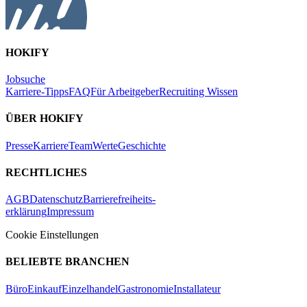
HOKIFY
Jobsuche
Karriere-Tipps
FAQ
Für Arbeitgeber
Recruiting Wissen
ÜBER HOKIFY
Presse
Karriere
Team
Werte
Geschichte
RECHTLICHES
AGB
Datenschutz
Barrierefreiheits-
erklärung
Impressum
Cookie Einstellungen
BELIEBTE BRANCHEN
Büro
Einkauf
Einzelhandel
Gastronomie
Installateur