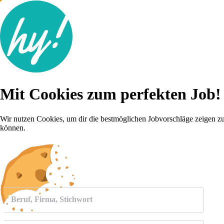
Jobsuche
Mit Cookies zum perfekten Job!
Lebenslauf
Für dich
Brutto-Netto Rechner
Wir nutzen Cookies, um dir die bestmöglichen Jobvorschläge zeigen z
Karriere-Tipps
können.
Inserat schalten
Anmelden
Beruf, Firma, Stichwort