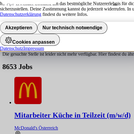
hokify verwendet Cookies, um das bestmögliche Nutzererlebnis für di
Ort
sicherzustellen. Deine Zustimmung kannst du jederzeit widerrufen. In 
Umkreis
Datenschutzerklärung
findest du weitere Infos.
Jobs finden
Akzeptieren
Nur technisch notwendige
Job nicht gefunden!
Cookies anpassen
Datenschutz
Impressum
Die gesuchte Stelle ist leider nicht mehr verfügbar. Hier findest du ä
8653
Jobs
Mitarbeiter Küche in Teilzeit (m/w/d)
McDonald's Österreich