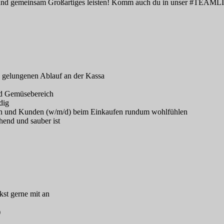
en und gemeinsam Großartiges leisten! Komm auch du in unser #TEAML
en gelungenen Ablauf an der Kassa
und Gemüsebereich
dig
nen und Kunden (w/m/d) beim Einkaufen rundum wohlfühlen
chend und sauber ist
kst gerne mit an
)