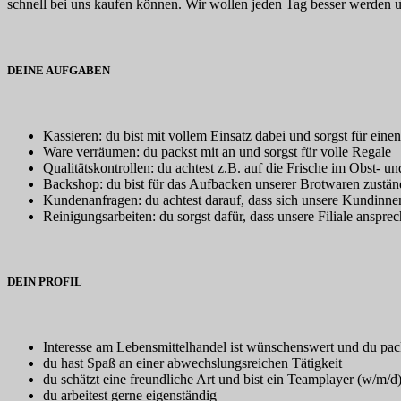
schnell bei uns kaufen können. Wir wollen jeden Tag besser werd
DEINE AUFGABEN
Kassieren: du bist mit vollem Einsatz dabei und sorgst für ein
Ware verräumen: du packst mit an und sorgst für volle Regale
Qualitätskontrollen: du achtest z.B. auf die Frische im Obst- 
Backshop: du bist für das Aufbacken unserer Brotwaren zustän
Kundenanfragen: du achtest darauf, dass sich unsere Kundin
Reinigungsarbeiten: du sorgst dafür, dass unsere Filiale anspre
DEIN PROFIL
Interesse am Lebensmittelhandel ist wünschenswert und du pac
du hast Spaß an einer abwechslungsreichen Tätigkeit
du schätzt eine freundliche Art und bist ein Teamplayer (w/m/d
du arbeitest gerne eigenständig