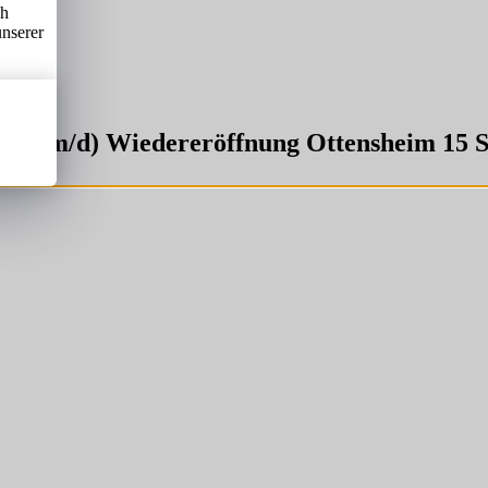
ch
unserer
gs (w/m/d) Wiedereröffnung Ottensheim 15 