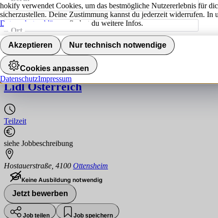
hokify verwendet Cookies, um das bestmögliche Nutzererlebnis für di
sicherzustellen. Deine Zustimmung kannst du jederzeit widerrufen. In 
Datenschutzerklärung
findest du weitere Infos.
Ort
Jobs finden
Akzeptieren
Nur technisch notwendige
Verkaufsmitarbeiter/in freitags & samsta
Cookies anpassen
Datenschutz
Impressum
Lidl Österreich
Teilzeit
siehe Jobbeschreibung
Hostauerstraße
,
4100
Ottensheim
Keine Ausbildung notwendig
Jetzt bewerben
Job teilen
Job speichern