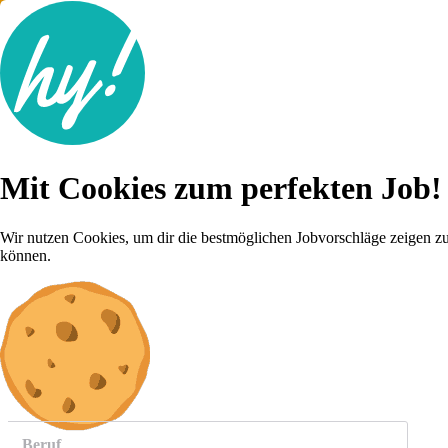
Jobsuche
Mit Cookies zum perfekten Job!
Lebenslauf
Für dich
Brutto-Netto Rechner
Wir nutzen Cookies, um dir die bestmöglichen Jobvorschläge zeigen z
Karriere-Tipps
können.
Inserat schalten
Anmelden
weitere
Jobs anzeigen
Beruf