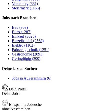
Vorarlberg (331)
Steiermark (1165)
Jobs nach Branchen
Bau (808)
Büro (1287)
Einkauf (3025)
Einzelhandel (2568)
Elektro (1162)
Fahrzeugtechnik (1251)
Gastronomie (2091)
Geringfügig (399)
Deine letzten Suchen
Jobs in Außerschmirn (6)
Dein Profil.
Deine Jobs.
Entspannte Jobsuche
ohne Anschreiben