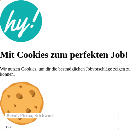
Jobsuche
Mit Cookies zum perfekten Job!
Lebenslauf
Für dich
Brutto-Netto Rechner
Wir nutzen Cookies, um dir die bestmöglichen Jobvorschläge zeigen z
Karriere-Tipps
können.
Inserat schalten
Anmelden
Beruf, Firma, Stichwort
Ort