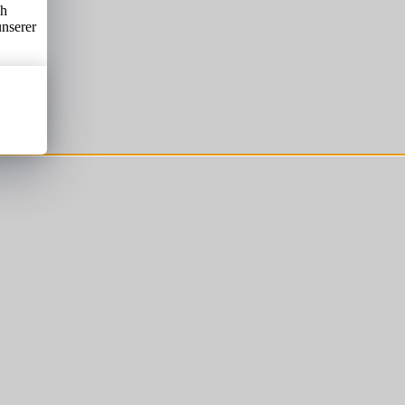
ch
unserer