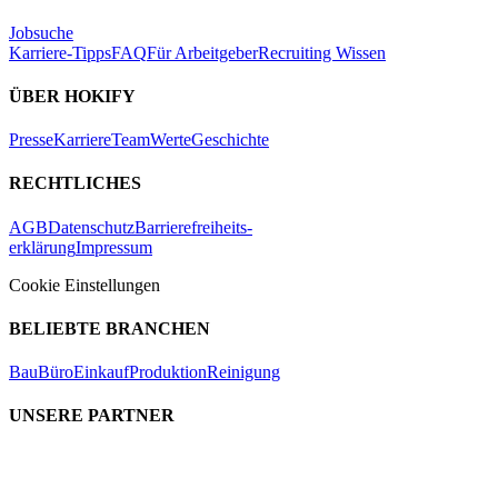
Jobsuche
Karriere-Tipps
FAQ
Für Arbeitgeber
Recruiting Wissen
ÜBER HOKIFY
Presse
Karriere
Team
Werte
Geschichte
RECHTLICHES
AGB
Datenschutz
Barrierefreiheits-
erklärung
Impressum
Cookie Einstellungen
BELIEBTE BRANCHEN
Bau
Büro
Einkauf
Produktion
Reinigung
UNSERE PARTNER