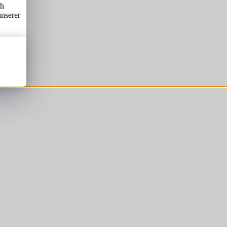
ch
unserer