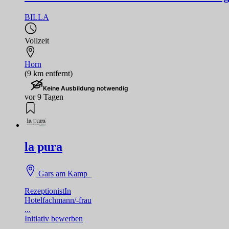
BILLA
Vollzeit
Horn
(9 km entfernt)
Keine Ausbildung notwendig
vor 9 Tagen
la pura
Gars am Kamp
RezeptionistIn
Hotelfachmann/-frau
...
Initiativ bewerben