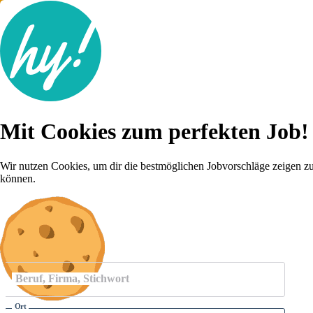
Jobsuche
Mit Cookies zum perfekten Job!
Lebenslauf
Für dich
Brutto-Netto Rechner
Wir nutzen Cookies, um dir die bestmöglichen Jobvorschläge zeigen z
Karriere-Tipps
können.
Inserat schalten
Anmelden
Beruf, Firma, Stichwort
Ort