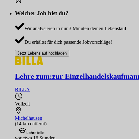
Welcher Job bist du?
Wir analysieren in nur 3 Minuten deinen Lebenslauf
Du erhältst für dich passende Jobvorschläge!
Jetzt Lebenslauf hochladen
Lehre zum:zur Einzelhandelskaufmann
BILLA
Vollzeit
Michelhausen
(14 km entfernt)
Lehrstelle
vor etwa 16 Stunden