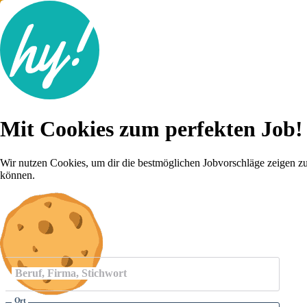
Jobsuche
Mit Cookies zum perfekten Job!
Lebenslauf
Für dich
Brutto-Netto Rechner
Wir nutzen Cookies, um dir die bestmöglichen Jobvorschläge zeigen z
Karriere-Tipps
können.
Inserat schalten
Anmelden
Beruf, Firma, Stichwort
Ort