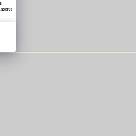
ch
unserer