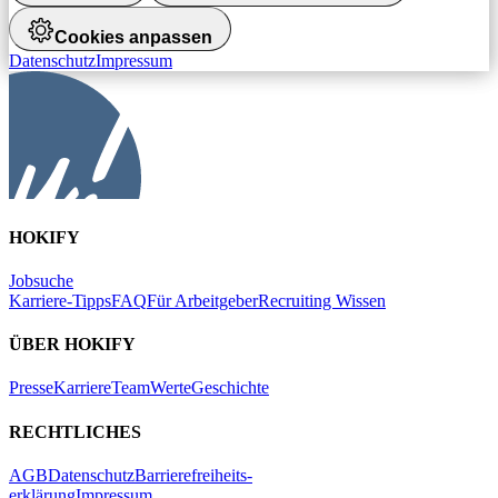
Cookies anpassen
Datenschutz
Impressum
HOKIFY
Jobsuche
Karriere-Tipps
FAQ
Für Arbeitgeber
Recruiting Wissen
ÜBER HOKIFY
Presse
Karriere
Team
Werte
Geschichte
RECHTLICHES
AGB
Datenschutz
Barrierefreiheits-
erklärung
Impressum