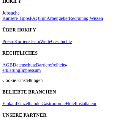
HOKIFY
Jobsuche
Karriere-Tipps
FAQ
Für Arbeitgeber
Recruiting Wissen
ÜBER HOKIFY
Presse
Karriere
Team
Werte
Geschichte
RECHTLICHES
AGB
Datenschutz
Barrierefreiheits-
erklärung
Impressum
Cookie Einstellungen
BELIEBTE BRANCHEN
Einkauf
Einzelhandel
Gastronomie
Hotel
Installateur
UNSERE PARTNER