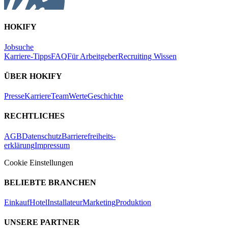
HOKIFY
Jobsuche
Karriere-Tipps
FAQ
Für Arbeitgeber
Recruiting Wissen
ÜBER HOKIFY
Presse
Karriere
Team
Werte
Geschichte
RECHTLICHES
AGB
Datenschutz
Barrierefreiheits-
erklärung
Impressum
Cookie Einstellungen
BELIEBTE BRANCHEN
Einkauf
Hotel
Installateur
Marketing
Produktion
UNSERE PARTNER