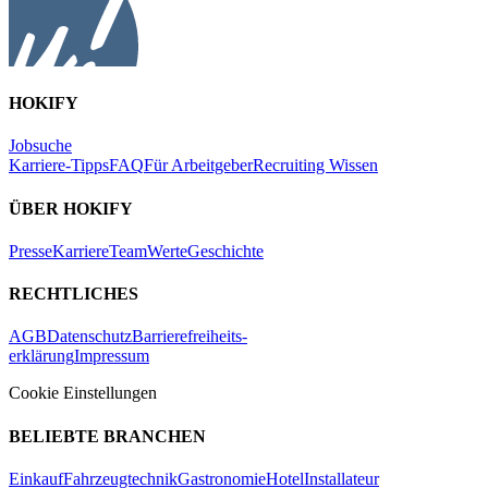
HOKIFY
Jobsuche
Karriere-Tipps
FAQ
Für Arbeitgeber
Recruiting Wissen
ÜBER HOKIFY
Presse
Karriere
Team
Werte
Geschichte
RECHTLICHES
AGB
Datenschutz
Barrierefreiheits-
erklärung
Impressum
Cookie Einstellungen
BELIEBTE BRANCHEN
Einkauf
Fahrzeugtechnik
Gastronomie
Hotel
Installateur