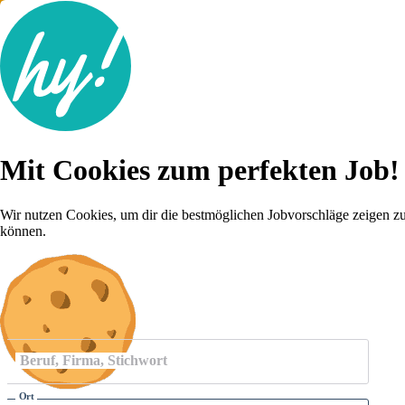
Jobsuche
Mit Cookies zum perfekten Job!
Lebenslauf
Für dich
Brutto-Netto Rechner
Wir nutzen Cookies, um dir die bestmöglichen Jobvorschläge zeigen z
Karriere-Tipps
können.
Inserat schalten
Anmelden
Beruf, Firma, Stichwort
Ort