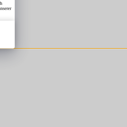
ch
unserer