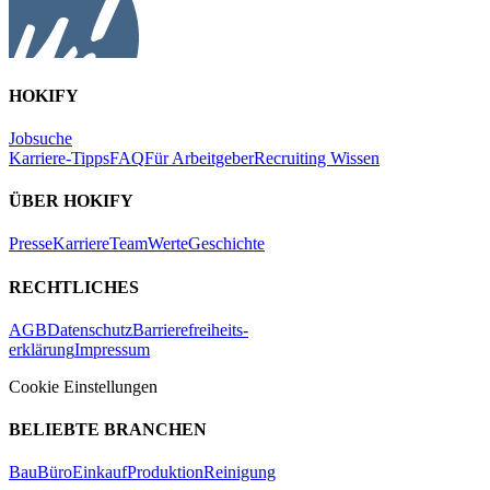
HOKIFY
Jobsuche
Karriere-Tipps
FAQ
Für Arbeitgeber
Recruiting Wissen
ÜBER HOKIFY
Presse
Karriere
Team
Werte
Geschichte
RECHTLICHES
AGB
Datenschutz
Barrierefreiheits-
erklärung
Impressum
Cookie Einstellungen
BELIEBTE BRANCHEN
Bau
Büro
Einkauf
Produktion
Reinigung